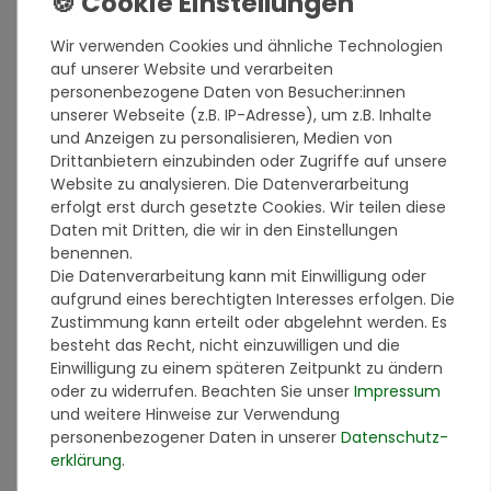
Wir verwenden Cookies und ähnliche Technologien
auf unserer Website und verarbeiten
Online Shop
personenbezogene Daten von Besucher:innen
unserer Webseite (z.B. IP-Adresse), um z.B. Inhalte
Kontakt
und Anzeigen zu personalisieren, Medien von
Datenschutz
Drittanbietern einzubinden oder Zugriffe auf unsere
AGB
Website zu analysieren. Die Datenverarbeitung
Impressum
erfolgt erst durch gesetzte Cookies. Wir teilen diese
Daten mit Dritten, die wir in den Einstellungen
Registrierung als Verarbeiter
benennen.
Barrierefreiheitserklärung
Die Datenverarbeitung kann mit Einwilligung oder
aufgrund eines berechtigten Interesses erfolgen. Die
Vertrag widerrufen
Zustimmung kann erteilt oder abgelehnt werden. Es
besteht das Recht, nicht einzuwilligen und die
Informationen
Einwilligung zu einem späteren Zeitpunkt zu ändern
oder zu widerrufen. Beachten Sie unser
Impressum
Lieferinformationen
und weitere Hinweise zur Verwendung
Zahlungsarten
personenbezogener Daten in unserer
Daten­schutz­
Versandarten & -kosten
erklärung
.
Widerrufsrecht