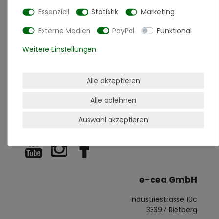
Warenkorb
Essenziell
Statistik
Marketing
Zur Kasse
Externe Medien
PayPal
Funktional
Hilfe
Weitere Einstellungen
Bewertungen
Alle akzeptieren
Alle ablehnen
Auswahl akzeptieren
Social Media
e-cea GmbH
Industriestrasse 10c
33397 Rietberg