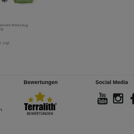
ozement Werkzeug
ng
.
zzgl.
Bewertungen
Social Media
n