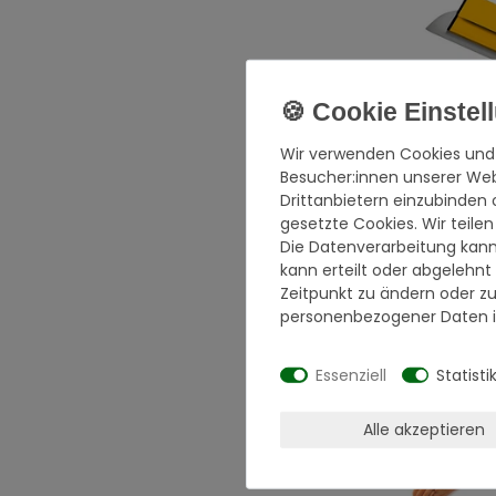
Wir verwenden Cookies und
Besucher:innen unserer Webs
Flächenspacht
Drittanbietern einzubinden 
gesetzte Cookies. Wir teilen
29,95 € *
Die Datenverarbeitung kann
*
inkl. ges. MwSt
kann erteilt oder abgelehnt
Versandkosten
Zeitpunkt zu ändern oder z
personenbezogener Daten i
Essenziell
Statisti
Alle akzeptieren