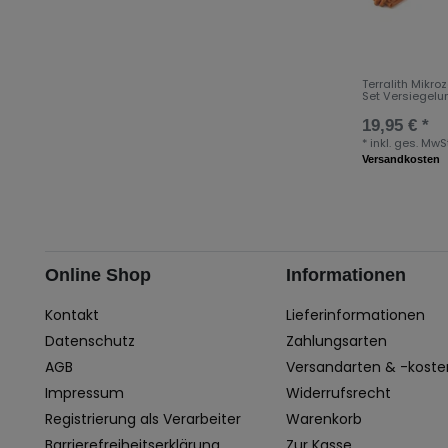
Terralith Mikr
Set Versiegelu
19,95 € *
*
inkl. ges. MwSt
Versandkosten
Online Shop
Informationen
Kontakt
Lieferinformationen
Datenschutz
Zahlungsarten
AGB
Versandarten & -koste
Impressum
Widerrufsrecht
Registrierung als Verarbeiter
Warenkorb
Barrierefreiheitserklärung
Zur Kasse