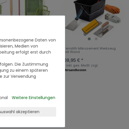
personenbezogene Daten von
isieren, Medien von
alith Mikrozement Werkzeug
Terralith Mikrozement Werkzeug
beitung erfolgt erst durch
Grundierung
Set Wand
5 € *
69,95 € *
erfolgen. Die Zustimmung
. ges. MwSt.
zzgl.
*
inkl. ges. MwSt.
zzgl.
ligung zu einem späteren
andkosten
Versandkosten
se zur Verwendung
onal
Weitere Einstellungen
Auswahl akzeptieren