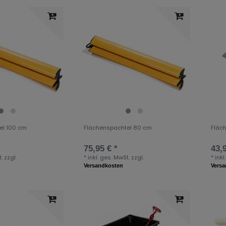
el 100 cm
Flächenspachtel 80 cm
Fläc
75,95 € *
43,9
.
zzgl.
*
inkl. ges. MwSt.
zzgl.
*
inkl
Versandkosten
Vers