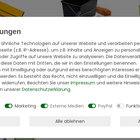
 ähnliche Technologien auf unserer Website und verarbeiten 
eite (z.B. IP-Adresse), um z.B. Inhalte und Anzeigen zu personal
el 25 cm
Terralith Mikrozement Werkzeug
Terr
oder Zugriffe auf unsere Website zu analysieren. Die Datenverar
Set Boden
Set 
 diese Daten mit Dritten, die wir in den Einstellungen benennen.
79,95 € *
24,9
 mit Einwilligung oder aufgrund eines berechtigten Interesses 
.
zzgl.
*
inkl. ges. MwSt.
zzgl.
*
inkl
 werden. Es besteht das Recht, nicht einzuwilligen und die Einwil
Versandkosten
Vers
u widerrufen. Beachten Sie unser
Impressum
und weitere Hinwei
n unserer
Daten­schutz­erklärung
.
k
Marketing
Externe Medien
PayPal
Funkti
Alle ablehnen