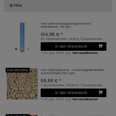
Filter
Terralith Entkopplungsmatte /
Dichtbahn -30 qm-
124,95 € *
30
Quadratmeter
| 4,16 € / Quadratmeter
In den Warenkorb
*
inkl. ges. MwSt.
zzgl.
Versandkosten
Rabattstaffel
Terralith Marmor - Steinteppich WAND
crema (fein) für 1 qm
59,95 € *
1
Quadratmeter
| 59,95 € / Quadratmeter
In den Warenkorb
*
inkl. ges. MwSt.
zzgl.
Versandkosten