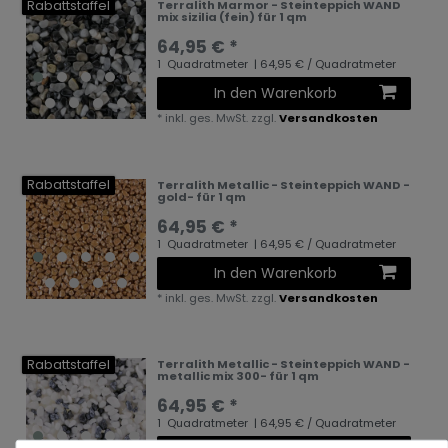
Rabattstaffel
Terralith Marmor - Steinteppich WAND
mix sizilia (fein) für 1 qm
64,95 € *
1
Quadratmeter
| 64,95 € / Quadratmeter
In den Warenkorb
*
inkl. ges. MwSt.
zzgl.
Versandkosten
Rabattstaffel
Terralith Metallic - Steinteppich WAND -
gold- für 1 qm
64,95 € *
1
Quadratmeter
| 64,95 € / Quadratmeter
In den Warenkorb
*
inkl. ges. MwSt.
zzgl.
Versandkosten
Rabattstaffel
Terralith Metallic - Steinteppich WAND -
metallic mix 300- für 1 qm
64,95 € *
1
Quadratmeter
| 64,95 € / Quadratmeter