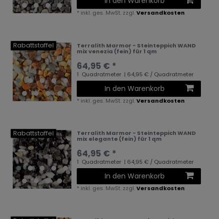
In den Warenkorb
*
inkl. ges. MwSt.
zzgl.
Versandkosten
Rabattstaffel
Terralith Marmor - Steinteppich WAND
mix venezia (fein) für 1 qm
64,95 € *
1
Quadratmeter
| 64,95 € / Quadratmeter
In den Warenkorb
*
inkl. ges. MwSt.
zzgl.
Versandkosten
Rabattstaffel
Terralith Marmor - Steinteppich WAND
mix elegante (fein) für 1 qm
64,95 € *
1
Quadratmeter
| 64,95 € / Quadratmeter
In den Warenkorb
*
inkl. ges. MwSt.
zzgl.
Versandkosten