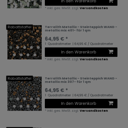
In den Warenkorb
*
inkl. ges. MwSt.
zzgl.
Versandkosten
Rabattstaffel
Terralith Metallic - Steinteppich WAND -
metallic mix 401- für 1 qm
64,95 € *
1
Quadratmeter
| 64,95 € / Quadratmeter
In den Warenkorb
*
inkl. ges. MwSt.
zzgl.
Versandkosten
Rabattstaffel
Terralith Metallic - Steinteppich WAND -
metallic mix 307- für 1 qm
64,95 € *
1
Quadratmeter
| 64,95 € / Quadratmeter
In den Warenkorb
*
inkl. ges. MwSt.
zzgl.
Versandkosten