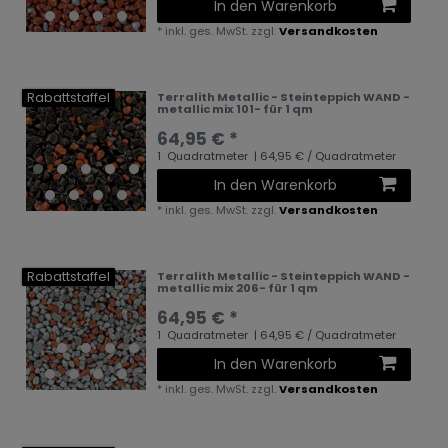
In den Warenkorb
*
inkl. ges. MwSt.
zzgl.
Versandkosten
Rabattstaffel
Terralith Metallic - Steinteppich WAND -
metallic mix 101- für 1 qm
64,95 € *
1
Quadratmeter
| 64,95 € / Quadratmeter
In den Warenkorb
*
inkl. ges. MwSt.
zzgl.
Versandkosten
Rabattstaffel
Terralith Metallic - Steinteppich WAND -
metallic mix 206- für 1 qm
64,95 € *
1
Quadratmeter
| 64,95 € / Quadratmeter
In den Warenkorb
*
inkl. ges. MwSt.
zzgl.
Versandkosten