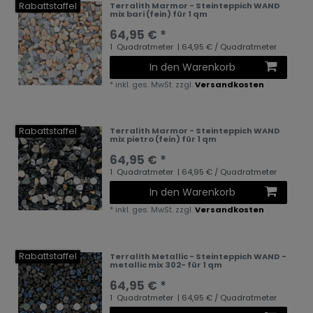
Rabattstaffel
Terralith Marmor - Steinteppich WAND
mix bari (fein) für 1 qm
64,95 € *
1
Quadratmeter
| 64,95 € / Quadratmeter
In den Warenkorb
*
inkl. ges. MwSt.
zzgl.
Versandkosten
Rabattstaffel
Terralith Marmor - Steinteppich WAND
mix pietro (fein) für 1 qm
64,95 € *
1
Quadratmeter
| 64,95 € / Quadratmeter
In den Warenkorb
*
inkl. ges. MwSt.
zzgl.
Versandkosten
Rabattstaffel
Terralith Metallic - Steinteppich WAND -
metallic mix 302- für 1 qm
64,95 € *
1
Quadratmeter
| 64,95 € / Quadratmeter