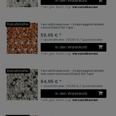
In den Warenkorb
*
inkl. ges. MwSt.
zzgl.
Versandkosten
Rabattstaffel
Terralith Marmor - Steinteppich WAND
rosso (fein) für 1 qm
59,95 € *
1
Quadratmeter
| 59,95 € / Quadratmeter
In den Warenkorb
*
inkl. ges. MwSt.
zzgl.
Versandkosten
Rabattstaffel
Terralith Marmor - Steinteppich WAND
mix contrasto uno (fein) für 1 qm
64,95 € *
1
Quadratmeter
| 64,95 € / Quadratmeter
In den Warenkorb
*
inkl. ges. MwSt.
zzgl.
Versandkosten