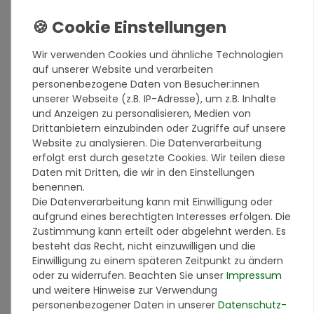
In den Warenkorb
*
inkl. ges. MwSt.
zzgl.
Versandkosten
Wir verwenden Cookies und ähnliche Technologien
Rabattstaffel
Terralith Marmor - Steinteppich WAND
auf unserer Website und verarbeiten
mix lavello (fein) für 1 qm
personenbezogene Daten von Besucher:innen
64,95 € *
unserer Webseite (z.B. IP-Adresse), um z.B. Inhalte
1
Quadratmeter
| 64,95 € / Quadratmeter
und Anzeigen zu personalisieren, Medien von
Drittanbietern einzubinden oder Zugriffe auf unsere
In den Warenkorb
Website zu analysieren. Die Datenverarbeitung
*
inkl. ges. MwSt.
zzgl.
Versandkosten
erfolgt erst durch gesetzte Cookies. Wir teilen diese
Daten mit Dritten, die wir in den Einstellungen
benennen.
Rabattstaffel
Terralith Marmor - Steinteppich WAND
Die Datenverarbeitung kann mit Einwilligung oder
mix pablo (fein) für 1 qm
aufgrund eines berechtigten Interesses erfolgen. Die
64,95 € *
Zustimmung kann erteilt oder abgelehnt werden. Es
1
Quadratmeter
| 64,95 € / Quadratmeter
besteht das Recht, nicht einzuwilligen und die
In den Warenkorb
Einwilligung zu einem späteren Zeitpunkt zu ändern
*
inkl. ges. MwSt.
zzgl.
Versandkosten
oder zu widerrufen. Beachten Sie unser
Impressum
und weitere Hinweise zur Verwendung
personenbezogener Daten in unserer
Daten­schutz­