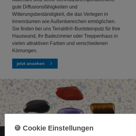
gute Diffusionsfähigkeiten und
Witterungsbeständigkeit, die das Verlegen in
Innenräumen wie Außenbereichen ermöglichen.
Sie finden bei uns Terralith®-Buntsteinputz für Ihre
Hauswand, Ihr Badezimmer oder Treppenhaus in
vielen attraktiven Farben und verschiedenen
Körnungen.
jetzt ansehen