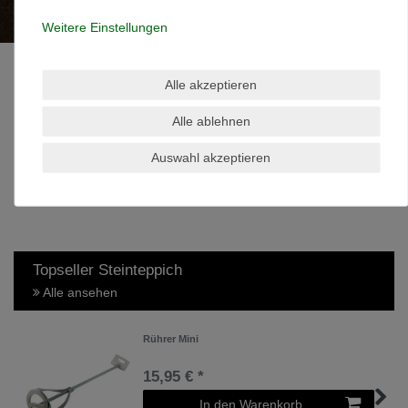
Kompaktboden
Weitere Einstellungen
Terralith®-Kompaktboden
der extrafeine
Alle akzeptieren
Bodenbelag: pflegeleicht, strapazierfähig und
Alle ablehnen
dekorativ. Erhältlich in vielen Farbvarianten.
Auswahl akzeptieren
jetzt ansehen
Topseller Steinteppich
Alle ansehen
Rührer Mini
15,95 € *
In den Warenkorb