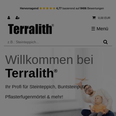
Hervorragend
4,77
basierend auf
8406
Bewertungen
0,00 EUR
☰
Menü
Willkommen bei
Terralith
®
Ihr Profi für Steinteppich, Buntsteinputz,
Pflasterfugenmörtel & mehr!