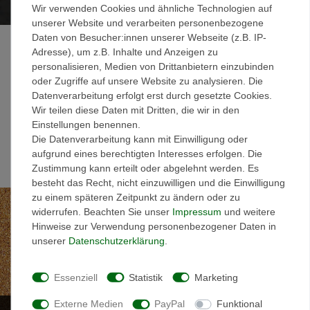
Edelsteinteppich
Wir verwenden Cookies und ähnliche Technologien auf
unserer Website und verarbeiten personenbezogene
Daten von Besucher:innen unserer Webseite (z.B. IP-
Gönnen Sie sich etwas Besonderes mit
Adresse), um z.B. Inhalte und Anzeigen zu
Edelsteinteppich von Terralith®
. Ein Highlight für
personalisieren, Medien von Drittanbietern einzubinden
innen und außen. Lassen Sie ich von Amethyst,
oder Zugriffe auf unsere Website zu analysieren. Die
Datenverarbeitung erfolgt erst durch gesetzte Cookies.
Aventurin, Hämatit, Jaspis, Sodalith und Tigerauge
Wir teilen diese Daten mit Dritten, die wir in den
verzaubern.
Einstellungen benennen.
Die Datenverarbeitung kann mit Einwilligung oder
jetzt ansehen
aufgrund eines berechtigten Interesses erfolgen. Die
Zustimmung kann erteilt oder abgelehnt werden. Es
besteht das Recht, nicht einzuwilligen und die Einwilligung
zu einem späteren Zeitpunkt zu ändern oder zu
widerrufen. Beachten Sie unser
Impressum
und weitere
Hinweise zur Verwendung personenbezogener Daten in
unserer
Daten­schutz­erklärung
.
Essenziell
Statistik
Marketing
Externe Medien
PayPal
Funktional