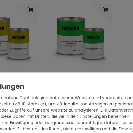
flächenverfestigung
Terralith Oberflächenverfestigung
-
indoor -1 liter-
32,95 € *
 33,95 € / Liter
1000
Milliliter
| 32,95 € / Liter
 ähnliche Technologien auf unserer Website und verarbeiten 
.
zzgl.
*
inkl. ges. MwSt.
zzgl.
en
Versandkosten
eite (z.B. IP-Adresse), um z.B. Inhalte und Anzeigen zu personal
oder Zugriffe auf unsere Website zu analysieren. Die Datenverar
 diese Daten mit Dritten, die wir in den Einstellungen benennen.
 mit Einwilligung oder aufgrund eines berechtigten Interesses 
 werden. Es besteht das Recht, nicht einzuwilligen und die Einwil