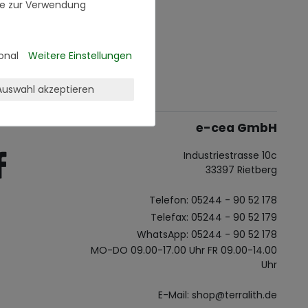
se zur Verwendung
onal
Weitere Einstellungen
Auswahl akzeptieren
e-cea GmbH
Industriestrasse 10c
33397 Rietberg
Telefon: 05244 - 90 52 178
Telefax: 05244 - 90 52 179
WhatsApp: 05244 - 90 52 178
MO-DO 09.00-17.00 Uhr FR 09.00-14.00
Uhr
E-Mail: shop@terralith.de