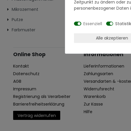
Zeitpunkt zu ändern oder z
personenbezogener Daten i
Mikrozement
Putze
Essenziell
Statisti
Farbmuster
Alle akzeptieren
Online Shop
Informationen
Kontakt
Lieferinformationen
Datenschutz
Zahlungsarten
AGB
Versandarten & -koste
Impressum
Widerrufsrecht
Registrierung als Verarbeiter
Warenkorb
Barrierefreiheitserklärung
Zur Kasse
Hilfe
Vertrag widerrufen