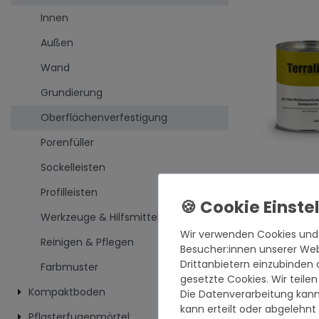
Innen
Außen
Wand
Grundierung
Oberflächenverfestigung
Porenfüller
Sockelleisten
Terralith Ober
outdoor -1 liter
Profilleisten
33,95 € *
Werkzeuge & Hilfsmittel
1000
Milliliter
|
Wir verwenden Cookies und
*
inkl. ges. MwSt
Reinigen & Pflegen
Versandkost
Besucher:innen unserer Webs
Drittanbietern einzubinden 
Farbmuster
gesetzte Cookies. Wir teilen
Kompaktboden
Die Datenverarbeitung kann
kann erteilt oder abgelehnt
Pflasterfugenmörtel