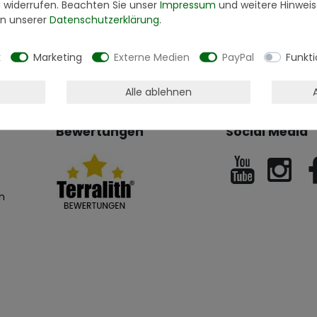
u widerrufen. Beachten Sie unser
Impressum
und weitere Hinwei
n unserer
Daten­schutz­erklärung
.
k
Marketing
Externe Medien
PayPal
Funkti
Alle ablehnen
Bewertungen
Social Media
n