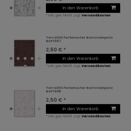
In den Warenkorb
*
inkl. ges. MwSt.
zzgl.
Versandkosten
Terralith Farbmuster Buntsteinputz
BSP1057
2,50 € *
In den Warenkorb
*
inkl. ges. MwSt.
zzgl.
Versandkosten
Terralith Farbmuster Buntsteinputz
BSP1099
2,50 € *
In den Warenkorb
*
inkl. ges. MwSt.
zzgl.
Versandkosten