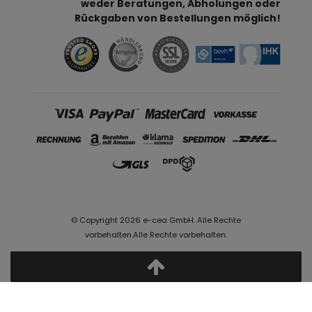
weder Beratungen, Abholungen oder
Rückgaben von Bestellungen möglich!
© Copyright 2026 e-cea GmbH. Alle Rechte
vorbehalten.Alle Rechte vorbehalten.