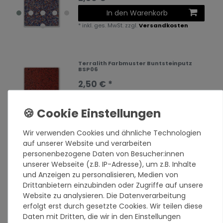
In den Warenkorb
*
inkl. ges. MwSt.
zzgl.
Versandkosten
Terralith Farbmuster Buntsteinputz
BSP06
2,50 € *
In den Warenkorb
*
inkl. ges. MwSt.
zzgl.
Versandkosten
Wir verwenden Cookies und ähnliche Technologien
auf unserer Website und verarbeiten
Terralith Farbmuster Buntsteinputz
personenbezogene Daten von Besucher:innen
BSP27
unserer Webseite (z.B. IP-Adresse), um z.B. Inhalte
2,50 € *
und Anzeigen zu personalisieren, Medien von
In den Warenkorb
Drittanbietern einzubinden oder Zugriffe auf unsere
Website zu analysieren. Die Datenverarbeitung
*
inkl. ges. MwSt.
zzgl.
Versandkosten
erfolgt erst durch gesetzte Cookies. Wir teilen diese
Daten mit Dritten, die wir in den Einstellungen