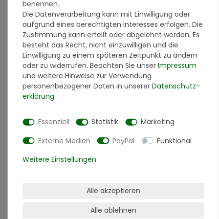
benennen.
Terralith Farbmuster Buntsteinputz
Die Datenverarbeitung kann mit Einwilligung oder
BSP32
aufgrund eines berechtigten Interesses erfolgen. Die
2,50 € *
Zustimmung kann erteilt oder abgelehnt werden. Es
besteht das Recht, nicht einzuwilligen und die
In den Warenkorb
Einwilligung zu einem späteren Zeitpunkt zu ändern
*
inkl. ges. MwSt.
zzgl.
Versandkosten
oder zu widerrufen. Beachten Sie unser
Impressum
und weitere Hinweise zur Verwendung
personenbezogener Daten in unserer
Daten­schutz­
erklärung
.
Terralith Farbmuster Buntsteinputz
BSP11
2,50 € *
Essenziell
Statistik
Marketing
In den Warenkorb
Externe Medien
PayPal
Funktional
*
inkl. ges. MwSt.
zzgl.
Versandkosten
Weitere Einstellungen
Terralith Farbmuster Buntsteinputz
BSP09
Alle akzeptieren
2,50 € *
Alle ablehnen
In den Warenkorb