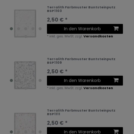
Terralith Farbmuster Buntsteinputz
BSP1103
2,50 € *
In den Warenkorb
*
inkl. ges. MwSt.
zzgl.
Versandkosten
Terralith Farbmuster Buntsteinputz
BSP1109
2,50 € *
In den Warenkorb
*
inkl. ges. MwSt.
zzgl.
Versandkosten
Terralith Farbmuster Buntsteinputz
BSP1111
2,50 € *
In den Warenkorb