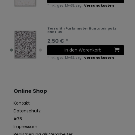
*
inkl. ges. MwSt.
zzgl.
Versandkosten
Terralith Farbmuster Buntsteinputz
BSP1139
2,50 € *
In den Warenkorb
*
inkl. ges. MwSt.
zzgl.
Versandkosten
Online Shop
Kontakt
Datenschutz
AGB
Impressum
Registrierung als Verarbeiter