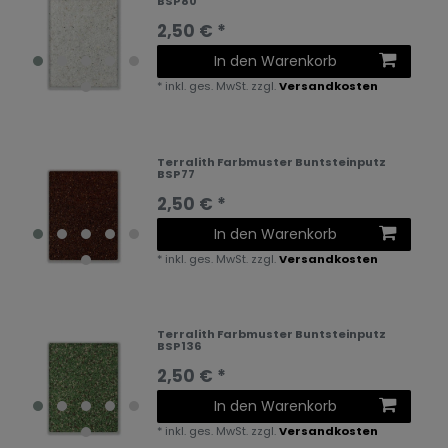
BSP80
2,50 € *
In den Warenkorb
*
inkl. ges. MwSt.
zzgl.
Versandkosten
Terralith Farbmuster Buntsteinputz
BSP77
2,50 € *
In den Warenkorb
*
inkl. ges. MwSt.
zzgl.
Versandkosten
Terralith Farbmuster Buntsteinputz
BSP136
2,50 € *
In den Warenkorb
*
inkl. ges. MwSt.
zzgl.
Versandkosten