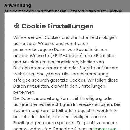
Anwendung
Auf hartnäckig verschmutzten Untergründen zum Beispiel
Beton-, Zement- und Kalkzementputz, Mauerwerk,
Gipskartonplatten, Faserzement, Holzwerkstoffen, haftfeste
Dispersionsfarben/-putze, Tapeten und Styropor. Ideal für
Raucher-/Kaminzimmer, Küche, Bad oder Räume, die
Wir verwenden Cookies und ähnliche Technologien
schnell renoviert werden und wieder benutzbar sein sollen.
auf unserer Website und verarbeiten
personenbezogene Daten von Besucher:innen
Verarbeitung
unserer Webseite (z.B. IP-Adresse), um z.B. Inhalte
Der Untergrund muss geeignet, trocken, sauber, eben,
und Anzeigen zu personalisieren, Medien von
trag-, haft- und saugfähig sein. Neuputze mindestens vier
Drittanbietern einzubinden oder Zugriffe auf unsere
Wochen trocknen lassen. Nicht intakte/ungeeignete
Website zu analysieren. Die Datenverarbeitung
Beschichtungen restlos entfernen, Schadstellen spachteln.
erfolgt erst durch gesetzte Cookies. Wir teilen diese
Leim-/Kalkfarben, kreidende Oberflächen gründlich
Daten mit Dritten, die wir in den Einstellungen
abwaschen. Extrem verunreinigte Untergründe mit
benennen.
fettlösendem Haushaltsreiniger säubern. Starke Nikotin-,
Die Datenverarbeitung kann mit Einwilligung oder
Rauch- oder Rußflecken sowie Ablagerungen mechanisch
aufgrund eines berechtigten Interesses erfolgen. Die
vorbehandeln (Abkratzen, Abschleifen (Staubmaske
Zustimmung kann erteilt oder abgelehnt werden. Es
tragen)). Korrosionsempfindliche Metallteile entfernen
besteht das Recht, nicht einzuwilligen und die
oder mit einem nicht wässrigen Farblack schützen. Vor
Einwilligung zu einem späteren Zeitpunkt zu ändern
Gebrauch gut umrühren und gleichmäßig auftragen.
oder zu widerrufen. Beachten Sie unser
Impressum