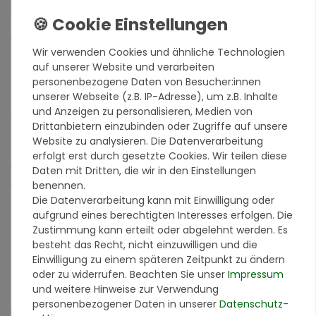
Wir sind von unseren Produkten überzeugt und zeigen es Ihnen
Wir verwenden Cookies und ähnliche Technologien
auch!
auf unserer Website und verarbeiten
personenbezogene Daten von Besucher:innen
Ein Bild sagt mehr als 1000 Worte. Doch ein Produktmuster
unserer Webseite (z.B. IP-Adresse), um z.B. Inhalte
sagt mindestens 1000 Worte mehr. Mit unserer Produktmuster-
und Anzeigen zu personalisieren, Medien von
Aktion können Sie sich vollkommen risikofrei von der Qualität
Drittanbietern einzubinden oder Zugriffe auf unsere
unserer Produkte überzeugen.
Website zu analysieren. Die Datenverarbeitung
Sie erhalten ein Farbmuster, in der Größe von ca. 7 x 10 cm von
erfolgt erst durch gesetzte Cookies. Wir teilen diese
der Originalware aus der Charge, die wir in diesem Moment im
Daten mit Dritten, die wir in den Einstellungen
Abverkauf haben.
benennen.
Die Datenverarbeitung kann mit Einwilligung oder
Bitte beachten Sie:
aufgrund eines berechtigten Interesses erfolgen. Die
Die Farbmuster dienen ausschließlich der Orientierung und
Zustimmung kann erteilt oder abgelehnt werden. Es
bieten keine verbindliche Zusicherung hinsichtlich Farbtons und
besteht das Recht, nicht einzuwilligen und die
Körnungsstruktur. Unsere Materialien haben von Natur aus den
Einwilligung zu einem späteren Zeitpunkt zu ändern
Charakter der Einmaligkeit, deswegen sind Farbunterschiede
oder zu widerrufen. Beachten Sie unser
Impressum
und Unterschiede im Körnungsaufbau möglich. Farbe und
und weitere Hinweise zur Verwendung
Körnungsaufbau können immer nur für eine Lieferung garantiert
personenbezogener Daten in unserer
Daten­schutz­
werden.