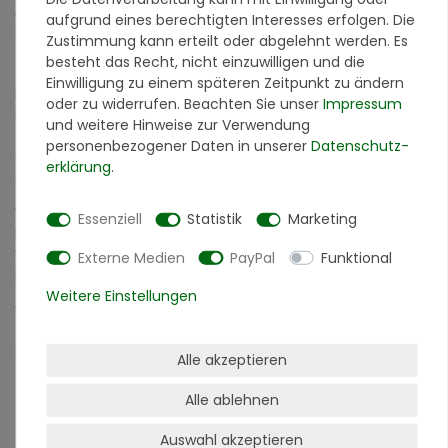
Anwendungsgebiete
aufgrund eines berechtigten Interesses erfolgen. Die
Sockelkanten im Bodenbereich, Treppenaufkantungen
Zustimmung kann erteilt oder abgelehnt werden. Es
(Setzstufen), kleinere Wandflächen, Küchenspiegel,
besteht das Recht, nicht einzuwilligen und die
Teilflächen als Ergänzung anderer Beläge (z.B. Fliesen),
Einwilligung zu einem späteren Zeitpunkt zu ändern
kleinere Wandsockel und Podeste.
oder zu widerrufen. Beachten Sie unser
Impressum
Der Untergrund muss griffig, ebenflächig, trocken,
und weitere Hinweise zur Verwendung
tragfähig, staub- und rissfrei sein. Mürbe Schichten sind zu
personenbezogener Daten in unserer
Daten­schutz­
entfernen. Wir empfehlen nur kleine Flächen von max. 1qm.
erklärung
.
Grundierung
Wir empfehlen grundsätzlich eine Grundierung mit Terralith
Essenziell
Statistik
Marketing
Kontaktschicht WAND, damit der Terralith Steinteppich
WAND sich leichter auftragen lässt, den notwendigen Halt
Externe Medien
PayPal
Funktional
bekommt und nicht abrutscht oder abfällt.
Weitere Einstellungen
Werkzeuge / Zubehör
- 1 Mörtelkübel, ca. 40 Liter (zum Mischen des Terralith
Steinteppich)
Alle akzeptieren
- Putzlappen, spülmittelversetztes Wasser
- Handschuhe, wasserdicht (z.B.Latex)
Alle ablehnen
- Glättekelle und diverse kleinere Kellen
- Rührgerät, z.B. Bohrmaschine (langsam anlaufend)
Auswahl akzeptieren