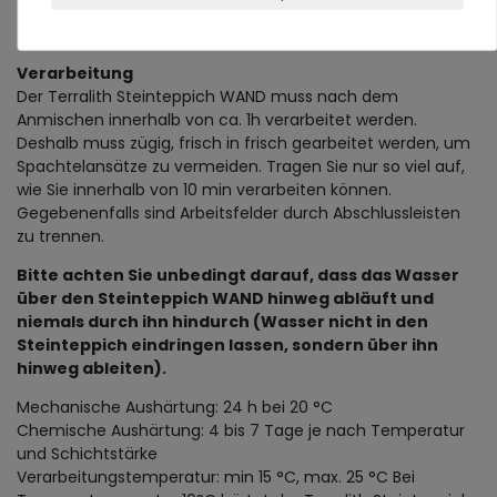
- Rührkorb für Bohrmaschine
- Terralith Kontaktschicht WAND
Verarbeitung
Der Terralith Steinteppich WAND muss nach dem
Anmischen innerhalb von ca. 1h verarbeitet werden.
Deshalb muss zügig, frisch in frisch gearbeitet werden, um
Spachtelansätze zu vermeiden. Tragen Sie nur so viel auf,
wie Sie innerhalb von 10 min verarbeiten können.
Gegebenenfalls sind Arbeitsfelder durch Abschlussleisten
zu trennen.
Bitte achten Sie unbedingt darauf, dass das Wasser
über den Steinteppich WAND hinweg abläuft und
niemals durch ihn hindurch (Wasser nicht in den
Steinteppich eindringen lassen, sondern über ihn
hinweg ableiten).
Mechanische Aushärtung: 24 h bei 20 °C
Chemische Aushärtung: 4 bis 7 Tage je nach Temperatur
und Schichtstärke
Verarbeitungstemperatur: min 15 °C, max. 25 °C Bei