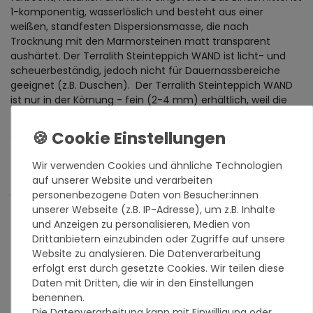
1-komponentig, wasserlöslich und besteht aus einer
weißen, standfesten Dispersionsmasse, die nach
Trocknung mit den Marmorsteinen matt transparent
aushärtet. Der Terralith Steinteppich WAND ist licht- und
scheuerbeständig, jedoch nicht für Dauernassbereiche
geeignet (z.B. Duschen). Der Terralith Steinteppich WAND
ist nur in der Körnung - fein (2-4 mm) erhältlich, weil die
gröberen Kornfraktionen an den Wandflächen nicht halten.
Wir empfehlen grundsätzlich die Bestellung eines
Farbmusters, da der Farbton auf Monitoren stark
Wir verwenden Cookies und ähnliche Technologien
abweichen kann. Das Farbmuster besteht aus
auf unserer Website und verarbeiten
Originalmaterial aus der in diesem Moment im
personenbezogene Daten von Besucher:innen
Verkauf befindlichen Charge.
unserer Webseite (z.B. IP-Adresse), um z.B. Inhalte
Marmorsteine haben von Natur aus den Charakter
und Anzeigen zu personalisieren, Medien von
der Einmaligkeit, deswegen sind Farbunterschiede
Drittanbietern einzubinden oder Zugriffe auf unsere
und Unterschiede im Körnungsaufbau möglich. Farbe
Website zu analysieren. Die Datenverarbeitung
und Körnungsaufbau können immer nur für eine
erfolgt erst durch gesetzte Cookies. Wir teilen diese
Lieferung garantiert werden.
Daten mit Dritten, die wir in den Einstellungen
benennen.
Die Datenverarbeitung kann mit Einwilligung oder