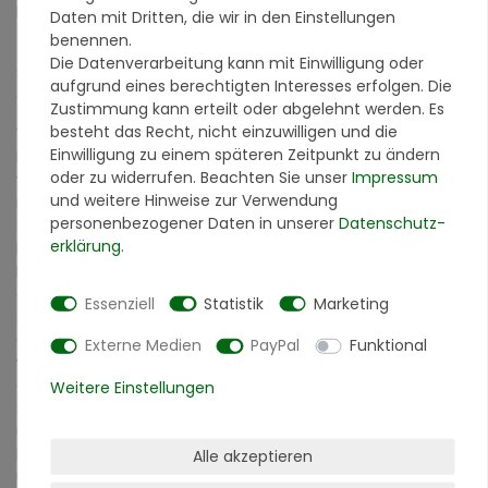
Mauerwerk, Zementputze, Zementanstriche
Daten mit Dritten, die wir in den Einstellungen
benennen.
Terralith Grundierung/Abdichtung easy
(wird in einer
Die Datenverarbeitung kann mit Einwilligung oder
Schicht aufgetragen nach ca. 24 Stunden überarbeitbar)
aufgrund eines berechtigten Interesses erfolgen. Die
geeignet für nah zu alle Untergründe
Zustimmung kann erteilt oder abgelehnt werden. Es
besteht das Recht, nicht einzuwilligen und die
Warum Grundieren?
Einwilligung zu einem späteren Zeitpunkt zu ändern
Für Steinteppiche die fest mit dem Boden-Untergrund
oder zu widerrufen. Beachten Sie unser
Impressum
verbunden werden, ist in jedem Fall eine Grundierung
und weitere Hinweise zur Verwendung
notwendig. Anderenfalls besteht die Gefahr, dass der
personenbezogener Daten in unserer
Daten­schutz­
Steinteppich früher oder später durch z. B. mechanische
erklärung
.
Bewegungen und Belastungen Schaden nimmt oder
Fremdstoffe durch die Grundierung in z. B. das Bindemittel
des Steinteppichs gelangen. In jedem Fall ist immer eine
Essenziell
Statistik
Marketing
systemgerechte Grundierung einzusetzen, denn
Grundierung ist nicht gleich Grundierung (Grundierungen,
Externe Medien
PayPal
Funktional
wie sie z.B. für Schweißbahnen, Fliesen, Holz, Tapeten usw.
eingesetzt werden, sind für Steinteppiche ungeeignet).
Weitere Einstellungen
Sollte eine Fremdgrundierung eingesetzt werden muss
unbedingt mit dem Hersteller der Grundierung die
Kompatibilität geklärt werden. Holz ist kein geeigneter
Alle akzeptieren
Untergrund.