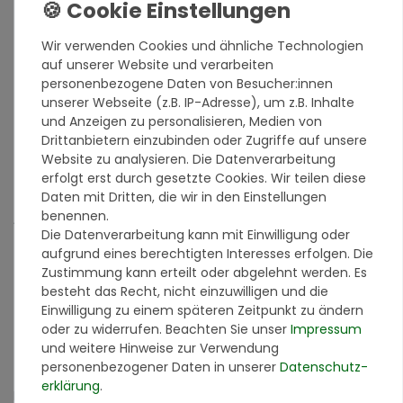
Eigenschaften
Wir verwenden Cookies und ähnliche Technologien
gestalterische Vielseitigkeit mit rund 200
auf unserer Website und verarbeiten
verschiedenen Variationen
personenbezogene Daten von Besucher:innen
hoch mechanisch belastbar
unserer Webseite (z.B. IP-Adresse), um z.B. Inhalte
ideal für strapazierte Bereiche wie Sockel oder
und Anzeigen zu personalisieren, Medien von
Eingangsbereiche
Drittanbietern einzubinden oder Zugriffe auf unsere
gute Wasserdampfdurchlässigkeit
Website zu analysieren. Die Datenverarbeitung
schmutzunempfindlich
erfolgt erst durch gesetzte Cookies. Wir teilen diese
witterungsbeständig
Daten mit Dritten, die wir in den Einstellungen
benennen.
Anwendungsgebiete
Die Datenverarbeitung kann mit Einwilligung oder
Wandflächen im Innen- und Außenbereich
aufgrund eines berechtigten Interesses erfolgen. Die
mineralische Untergründe
Zustimmung kann erteilt oder abgelehnt werden. Es
Wärmedämmverbundsysteme
besteht das Recht, nicht einzuwilligen und die
Sockelbereiche, Wandflächen in Treppenhäusern,
Einwilligung zu einem späteren Zeitpunkt zu ändern
Fluren, Garagen etc.
oder zu widerrufen. Beachten Sie unser
Impressum
kein Bodenbelag / nur für vertikale Flächen
und weitere Hinweise zur Verwendung
personenbezogener Daten in unserer
Daten­schutz­
Grundierung
erklärung
.
Der Untergrund muss von Staub, Schmutz und Putzhaftung