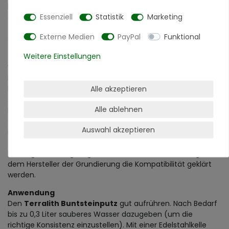
beeinträchtigenden Teilen befreit, geschlossen und
Essenziell
Statistik
Marketing
ebenflächig sein. Als Grundanstrich muss die
Terralith
Bunsteinputz-Grundierung
aufgetragen werden. Bei
Externe Medien
PayPal
Funktional
saugenden oder sandenden Untergründen muss vorab mit
Terralith-Acryl-Tiefengrund
vorbehandelt werden.
Weitere Einstellungen
Warum Grundieren?
In jedem Fall ist eine Grundierung notwendig. Anderenfalls
Alle akzeptieren
besteht die Gefahr, dass der Buntsteinputz früher oder
später durch z. B. mechanische Bewegungen und
Alle ablehnen
Belastungen Schaden nimmt oder Fremdstoffe durch die
Grundierung in den Buntsteinputz gelangen. In jedem Fall
Auswahl akzeptieren
ist immer eine systemgerechte Grundierung einzusetzen,
denn Grundierung ist nicht gleich Grundierung. Sollte eine
Fremdgrundierung eingesetzt werden muss unbedingt mit
dem Hersteller der Grundierung die Kompatibilität geklärt
werden.
Anwendung
Den
Terralith Buntsteinputz
gut aufrühren. Nach Bedarf
bis zu 0,3 Liter sauberes Wasser dazugeben (um die
richtige Konsistenz einzustellen). Mit einer Edelstahlkelle