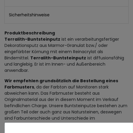
Sicherheitshinweise
Produktbeschreibung
Terralith-Buntsteinputz
ist ein verarbeitungsfertiger
Dekorationsputz aus Marmor-Granulat bzw./ oder
eingefärbter Körnung mit einem Reinacrylat als
Bindemittel.
Terralith-Buntsteinputz
ist diffusionsfähig
und langlebig. Er ist im Innen- und Außenbereich
anwendbar.
Wir empfehlen grundsätzlich die Bestellung eines
Farbmusters
, da der Farbton auf Monitoren stark
abweichen kann. Das Farbmuster besteht aus
Originalmaterial aus der in diesem Moment im Verkauf
befindlichen Charge. Unsere Buntsteinputze bestehen zum
großen Teil oder auch ganz aus Natursteinen, deswegen
sind Farbunterschiede und Unterschiede im
Körnungsaufbau möglich. Farbe und Körnungsaufbau
können immer nur für eine Lieferung garantiert werden.