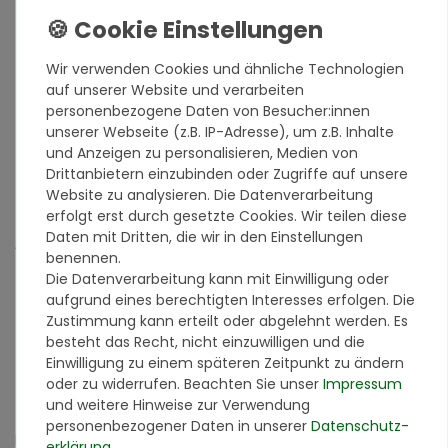
Eigenschaften
gestalterische Vielseitigkeit mit rund 200
Wir verwenden Cookies und ähnliche Technologien
verschiedenen Variationen
auf unserer Website und verarbeiten
hoch mechanisch belastbar
personenbezogene Daten von Besucher:innen
ideal für strapazierte Bereiche wie Sockel oder
unserer Webseite (z.B. IP-Adresse), um z.B. Inhalte
Eingangsbereiche
und Anzeigen zu personalisieren, Medien von
gute Wasserdampfdurchlässigkeit
Drittanbietern einzubinden oder Zugriffe auf unsere
schmutzunempfindlich
Website zu analysieren. Die Datenverarbeitung
witterungsbeständig
erfolgt erst durch gesetzte Cookies. Wir teilen diese
Daten mit Dritten, die wir in den Einstellungen
Anwendungsgebiete
benennen.
Die Datenverarbeitung kann mit Einwilligung oder
Wandflächen im Innen- und Außenbereich
aufgrund eines berechtigten Interesses erfolgen. Die
mineralische Untergründe
Zustimmung kann erteilt oder abgelehnt werden. Es
Wärmedämmverbundsysteme
besteht das Recht, nicht einzuwilligen und die
Sockelbereiche, Wandflächen in Treppenhäusern,
Einwilligung zu einem späteren Zeitpunkt zu ändern
Fluren, Garagen etc.
oder zu widerrufen. Beachten Sie unser
Impressum
kein Bodenbelag / nur für vertikale Flächen
und weitere Hinweise zur Verwendung
Grundierung
personenbezogener Daten in unserer
Daten­schutz­
Der Untergrund muss von Staub, Schmutz und Putzhaftung
erklärung
.