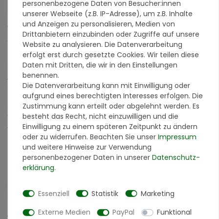
personenbezogene Daten von Besucher:innen
unserer Webseite (z.B. IP-Adresse), um z.B. Inhalte
und Anzeigen zu personalisieren, Medien von
Wir sind von unseren Produkten überzeugt und zeigen es Ihnen
Drittanbietern einzubinden oder Zugriffe auf unsere
auch!
Website zu analysieren. Die Datenverarbeitung
erfolgt erst durch gesetzte Cookies. Wir teilen diese
Ein Bild sagt mehr als 1000 Worte. Doch ein Produktmuster
Daten mit Dritten, die wir in den Einstellungen
sagt mindestens 1000 Worte mehr. Mit unserer Produktmuster-
benennen.
Aktion können Sie sich vollkommen risikofrei von der Qualität
Die Datenverarbeitung kann mit Einwilligung oder
unserer Produkte überzeugen.
aufgrund eines berechtigten Interesses erfolgen. Die
Sie erhalten ein Farbmuster, in der Größe von ca. 7 x 10 cm von
Zustimmung kann erteilt oder abgelehnt werden. Es
der Originalware aus der Charge, die wir in diesem Moment im
besteht das Recht, nicht einzuwilligen und die
Abverkauf haben.
Einwilligung zu einem späteren Zeitpunkt zu ändern
oder zu widerrufen. Beachten Sie unser
Impressum
Bitte beachten Sie:
und weitere Hinweise zur Verwendung
Die Farbmuster dienen ausschließlich der Orientierung und
personenbezogener Daten in unserer
Daten­schutz­
bieten keine verbindliche Zusicherung hinsichtlich Farbtons und
erklärung
.
Körnungsstruktur. Unsere Materialien haben von Natur aus den
Charakter der Einmaligkeit, deswegen sind Farbunterschiede
Essenziell
Statistik
Marketing
und Unterschiede im Körnungsaufbau möglich. Farbe und
Körnungsaufbau können immer nur für eine Lieferung garantiert
Externe Medien
PayPal
Funktional
werden.