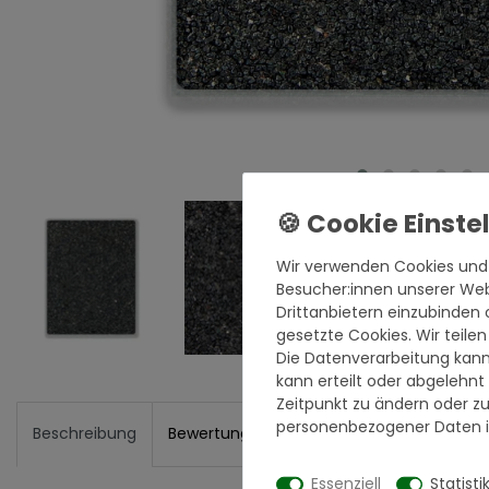
Wir verwenden Cookies und
Besucher:innen unserer Webs
Drittanbietern einzubinden 
gesetzte Cookies. Wir teilen
Die Datenverarbeitung kann
kann erteilt oder abgelehnt
Zeitpunkt zu ändern oder z
personenbezogener Daten i
Beschreibung
Bewertungen
Hersteller
Verantwortl
Essenziell
Statisti