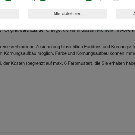
ch!
Alle ablehnen
indestens 1000 Worte mehr. Mit unserer Produktmuster-Aktion können
der Originalware aus der Charge, die wir in diesem Moment im Abverk
 keine verbindliche Zusicherung hinsichtlich Farbtons und Körnungss
m Körnungsaufbau möglich. Farbe und Körnungsaufbau können immer n
H. der Kosten (begrenzt auf max. 6 Farbmuster), die Sie erhalten h