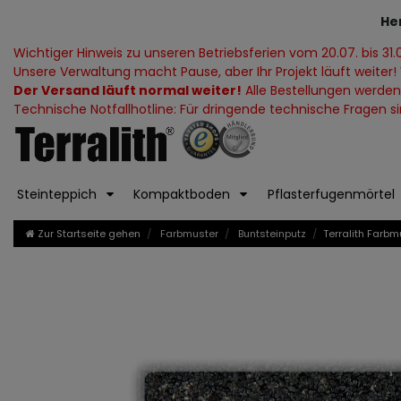
He
Wichtiger Hinweis zu unseren Betriebsferien vom 20.07. bis 31.
Unsere Verwaltung macht Pause, aber Ihr Projekt läuft weiter! 
Der Versand läuft normal weiter!
Alle Bestellungen werden
Technische Notfallhotline: Für dringende technische Fragen sind
Steinteppich
Kompaktboden
Pflasterfugenmörtel
Zur Startseite gehen
Farbmuster
Buntsteinputz
Terralith Farbm