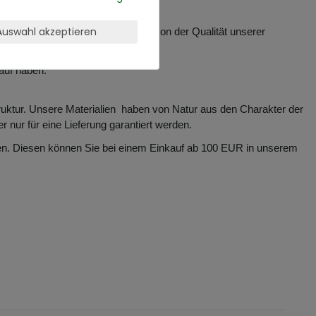
Auswahl akzeptieren
 Sie sich vollkommen risikofrei von der Qualität unserer
auf haben.
truktur. Unsere Materialien haben von Natur aus den Charakter der
ur für eine Lieferung garantiert werden.
aben. Diesen können Sie bei einem Einkauf ab 100 EUR in unserem