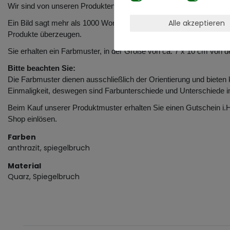
Wir sind von unseren Produkten überzeugt und zeigen es Ihnen au
Alle akzeptieren
Ein Bild sagt mehr als 1000 Worte. Doch ein Produktmuster sagt m
Produkte überzeugen.
Sie erhalten ein Farbmuster, in der Größe von ca. 7 x 10 cm von 
Bitte beachten Sie:
Die Farbmuster dienen ausschließlich der Orientierung und bieten
Einmaligkeit, deswegen sind Farbunterschiede und Unterschiede i
Beim Kauf unserer Produktmuster erhalten Sie einen Gutschein i.
Shop einlösen.
Farben
anthrazit, spiegelbruch
Material
Quarz, Spiegelbruch