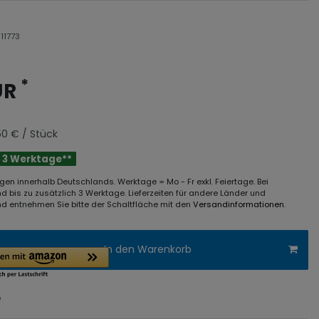
r
11773
*
UR
50 € / Stück
 - 3 Werktage**
rungen innerhalb Deutschlands. Werktage = Mo - Fr exkl. Feiertage. Bei
d bis zu zusätzlich 3 Werktage. Lieferzeiten für andere Länder und
d entnehmen Sie bitte der Schaltfläche mit den
Versandinformationen
.
In den Warenkorb
e