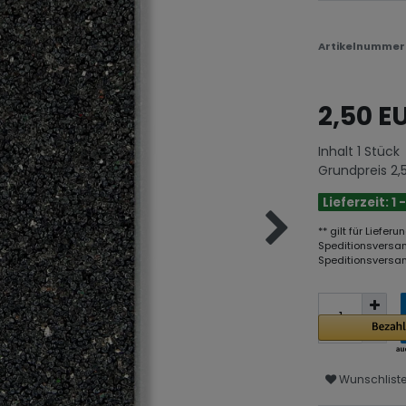
Artikelnumme
2,50 E
Inhalt
1
Stück
Grundpreis
2,
Lieferzeit: 1
** gilt für Liefe
Speditionsversan
Speditionsversan
Wunschlist