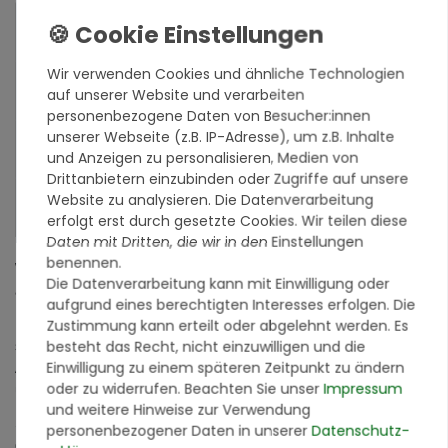
Beschreibung
Wir verwenden Cookies und ähnliche Technologien
Bewertungen
auf unserer Website und verarbeiten
personenbezogene Daten von Besucher:innen
unserer Webseite (z.B. IP-Adresse), um z.B. Inhalte
Hersteller
und Anzeigen zu personalisieren, Medien von
Drittanbietern einzubinden oder Zugriffe auf unsere
Website zu analysieren. Die Datenverarbeitung
Verantwortlich in der EU
erfolgt erst durch gesetzte Cookies. Wir teilen diese
Daten mit Dritten, die wir in den Einstellungen
benennen.
Wir sind von unseren Produkten überzeugt und zeigen es Ihnen
Die Datenverarbeitung kann mit Einwilligung oder
auch!
aufgrund eines berechtigten Interesses erfolgen. Die
Zustimmung kann erteilt oder abgelehnt werden. Es
Ein Bild sagt mehr als 1000 Worte. Doch ein Produktmuster
besteht das Recht, nicht einzuwilligen und die
sagt mindestens 1000 Worte mehr. Mit unserer Produktmuster-
Einwilligung zu einem späteren Zeitpunkt zu ändern
Aktion können Sie sich vollkommen risikofrei von der Qualität
oder zu widerrufen. Beachten Sie unser
Impressum
unserer Produkte überzeugen.
und weitere Hinweise zur Verwendung
Sie erhalten ein Farbmuster, in der Größe von ca. 7 x 10 cm von
personenbezogener Daten in unserer
Daten­schutz­
der Originalware aus der Charge, die wir in diesem Moment im