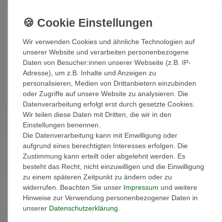
Beschreibung
Bewertungen
Wir verwenden Cookies und ähnliche Technologien auf
unserer Website und verarbeiten personenbezogene
Daten von Besucher:innen unserer Webseite (z.B. IP-
Hersteller
Adresse), um z.B. Inhalte und Anzeigen zu
personalisieren, Medien von Drittanbietern einzubinden
Verantwortlich in der EU
oder Zugriffe auf unsere Website zu analysieren. Die
Datenverarbeitung erfolgt erst durch gesetzte Cookies.
Wir teilen diese Daten mit Dritten, die wir in den
Wir sind von unseren Produkten überzeugt und zeigen es Ihnen
Einstellungen benennen.
auch!
Die Datenverarbeitung kann mit Einwilligung oder
aufgrund eines berechtigten Interesses erfolgen. Die
Ein Bild sagt mehr als 1000 Worte. Doch ein Produktmuster
Zustimmung kann erteilt oder abgelehnt werden. Es
sagt mindestens 1000 Worte mehr. Mit unserer Produktmuster-
besteht das Recht, nicht einzuwilligen und die Einwilligung
Aktion können Sie sich vollkommen risikofrei von der Qualität
zu einem späteren Zeitpunkt zu ändern oder zu
unserer Produkte überzeugen.
widerrufen. Beachten Sie unser
Impressum
und weitere
Hinweise zur Verwendung personenbezogener Daten in
Sie erhalten ein Farbmuster, in der Größe von ca. 7 x 10 cm von
unserer
Daten­schutz­erklärung
.
der Originalware aus der Charge, die wir in diesem Moment im
Abverkauf haben.