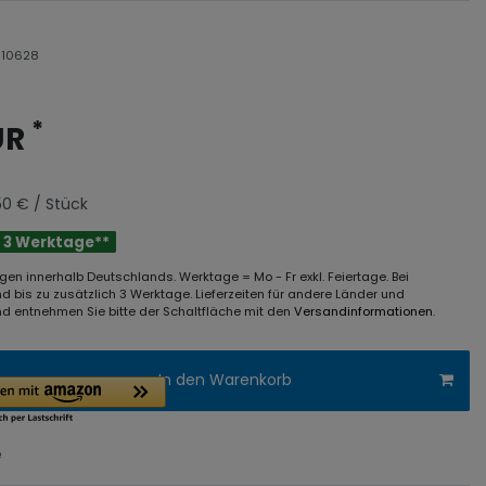
r
10628
*
UR
50 € / Stück
 - 3 Werktage**
rungen innerhalb Deutschlands. Werktage = Mo - Fr exkl. Feiertage. Bei
d bis zu zusätzlich 3 Werktage. Lieferzeiten für andere Länder und
d entnehmen Sie bitte der Schaltfläche mit den
Versandinformationen
.
In den Warenkorb
e