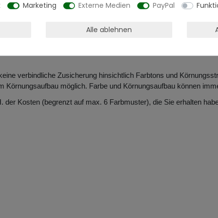
k
Marketing
Externe Medien
PayPal
Funkti
ch!
indestens 1000 Worte mehr. Mit unserer Produktmuster-Aktion können
Alle ablehnen
der Originalware aus der Charge, die wir in diesem Moment im Abverk
 keine verbindliche Zusicherung hinsichtlich Farbtons und Körnungss
m Körnungsaufbau möglich. Farbe und Körnungsaufbau können immer n
H. der Kosten (begrenzt auf max. 6 Farbmuster), die Sie erhalten h