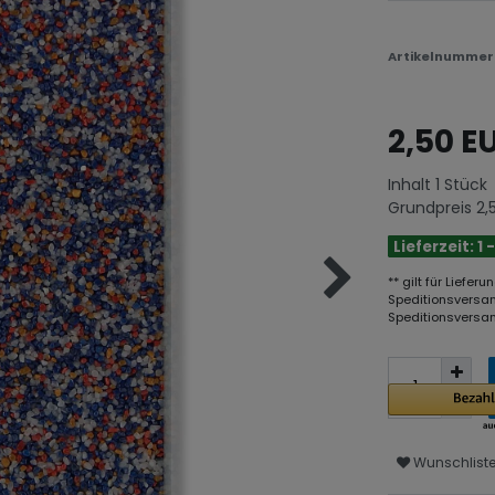
Artikelnumme
2,50 E
Inhalt
1
Stück
Grundpreis
2,
Lieferzeit: 1
** gilt für Liefe
Speditionsversan
Speditionsversan
Wunschlist