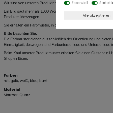
Essenziell
Statisti
Wir sind von unseren Produkten überzeugt und zeigen es Ihnen au
Ein Bild sagt mehr als 1000 Worte. Doch ein Produktmuster sagt m
Alle akzeptieren
Produkte überzeugen.
Sie erhalten ein Farbmuster, in der Größe von ca. 7 x 10 cm von 
Bitte beachten Sie:
Die Farbmuster dienen ausschließlich der Orientierung und bieten
Einmaligkeit, deswegen sind Farbunterschiede und Unterschiede i
Beim Kauf unserer Produktmuster erhalten Sie einen Gutschein i.
Shop einlösen.
Farben
rot, gelb, weiß, blau, bunt
Material
Marmor, Quarz