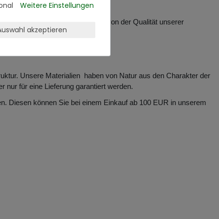
onal
Weitere Einstellungen
 Sie sich vollkommen risikofrei von der Qualität unserer
Auswahl akzeptieren
auf haben.
truktur. Unsere Materialien haben von Natur aus den Charakter der
ur für eine Lieferung garantiert werden.
aben. Diesen können Sie bei einem Einkauf ab 100 EUR in unserem