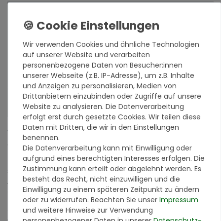
Beschreibung
Bewertungen
Wir verwenden Cookies und ähnliche Technologien
auf unserer Website und verarbeiten
personenbezogene Daten von Besucher:innen
Hersteller
unserer Webseite (z.B. IP-Adresse), um z.B. Inhalte
und Anzeigen zu personalisieren, Medien von
Drittanbietern einzubinden oder Zugriffe auf unsere
Verantwortlich in der EU
Website zu analysieren. Die Datenverarbeitung
erfolgt erst durch gesetzte Cookies. Wir teilen diese
Daten mit Dritten, die wir in den Einstellungen
Wir sind von unseren Produkten überzeugt und zeigen es Ihnen
benennen.
auch!
Die Datenverarbeitung kann mit Einwilligung oder
aufgrund eines berechtigten Interesses erfolgen. Die
Ein Bild sagt mehr als 1000 Worte. Doch ein Produktmuster
Zustimmung kann erteilt oder abgelehnt werden. Es
sagt mindestens 1000 Worte mehr. Mit unserer Produktmuster-
besteht das Recht, nicht einzuwilligen und die
Aktion können Sie sich vollkommen risikofrei von der Qualität
Einwilligung zu einem späteren Zeitpunkt zu ändern
unserer Produkte überzeugen.
oder zu widerrufen. Beachten Sie unser
Impressum
Sie erhalten ein Farbmuster, in der Größe von ca. 7 x 10 cm von
und weitere Hinweise zur Verwendung
der Originalware aus der Charge, die wir in diesem Moment im
personenbezogener Daten in unserer
Daten­schutz­