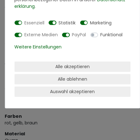
erklärung
.
Abverkauf haben.
Bitte beachten Sie:
Essenziell
Statistik
Marketing
Die Farbmuster dienen ausschließlich der Orientierung und
bieten keine verbindliche Zusicherung hinsichtlich Farbtons und
Externe Medien
PayPal
Funktional
Körnungsstruktur. Unsere Materialien haben von Natur aus den
Charakter der Einmaligkeit, deswegen sind Farbunterschiede
Weitere Einstellungen
und Unterschiede im Körnungsaufbau möglich. Farbe und
Körnungsaufbau können immer nur für eine Lieferung garantiert
werden.
Alle akzeptieren
Beim Kauf unserer Produktmuster erhalten Sie einen Gutschein
Alle ablehnen
i.H. der Kosten (begrenzt auf max. 6 Farbmuster), die Sie
erhalten haben. Diesen können Sie bei einem Einkauf ab 100
Auswahl akzeptieren
EUR in unserem Shop einlösen.
Farben
rot, gelb, braun
Material