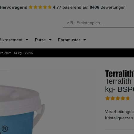
Hervorragend
4,77
basierend auf
8406
Bewertungen
Mikrozement
Putze
Farbmuster
putz 2mm -14 kg- BSP07
Terralit
kg- BSP
Verarbeitungsf
Kristallquarzen