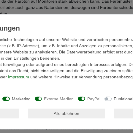
, da der Farbton auf Monitoren stark abweichen kann. Das Farbmuster 
Teil oder auch ganz aus Natursteinen, deswegen sind Farbunterschied
rden.
tionen
nliche Technologien auf unserer Website und verarbeiten personenb
e (z.B. IP-Adresse), um z.B. Inhalte und Anzeigen zu personalisieren
che
unsere Website zu analysieren. Die Datenverarbeitung erfolgt erst durc
ir in den Einstellungen benennen.
 Einwilligung oder aufgrund eines berechtigten Interesses erfolgen. D
eht das Recht, nicht einzuwilligen und die Einwilligung zu einem spät
unser
Impressum
und weitere Hinweise zur Verwendung personenbezog
Marketing
Externe Medien
PayPal
Funktiona
agen etc.
Alle ablehnen
tigenden Teilen befreit, geschlossen und ebenflächig sein. Als Grun