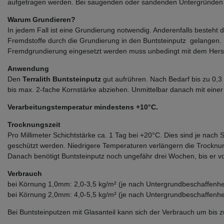
aufgetragen werden. Bei saugenden oder sandenden Untergründen
Warum Grundieren?
In jedem Fall ist eine Grundierung notwendig. Anderenfalls besteh
Fremdstoffe durch die Grundierung in den Buntsteinputz gelangen. I
Fremdgrundierung eingesetzt werden muss unbedingt mit dem Herstel
Anwendung
Den
Terralith Buntsteinputz
gut aufrühren. Nach Bedarf bis zu 0,3 
bis max. 2-fache Kornstärke abziehen. Unmittelbar danach mit einer
Verarbeitungstemperatur mindestens +10°C.
Trocknungszeit
Pro Millimeter Schichtstärke ca. 1 Tag bei +20°C. Dies sind je nac
geschützt werden. Niedrigere Temperaturen verlängern die Trocknun
Danach benötigt Buntsteinputz noch ungefähr drei Wochen, bis er vo
Verbrauch
bei Körnung 1,0mm: 2,0-3,5 kg/m² (je nach Untergrundbeschaffenhei
bei Körnung 2,0mm: 4,0-5,5 kg/m² (je nach Untergrundbeschaffenhei
Bei Buntsteinputzen mit Glasanteil kann sich der Verbrauch um bis 