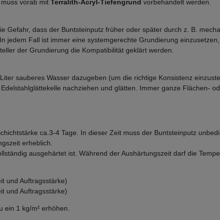
 muss vorab mit
Terralith-Acryl-Tiefengrund
vorbehandelt werden.
t die Gefahr, dass der Buntsteinputz früher oder später durch z. B. 
n jedem Fall ist immer eine systemgerechte Grundierung einzusetzen, d
ler der Grundierung die Kompatibilität geklärt werden.
Liter sauberes Wasser dazugeben (um die richtige Konsistenz einzustelle
 Edelstahlglättekelle nachziehen und glätten. Immer ganze Flächen- od
h Schichtstärke ca.3-4 Tage. In dieser Zeit muss der Buntsteinputz unb
gszeit erheblich.
llständig ausgehärtet ist. Während der Aushärtungszeit darf die Temper
t und Auftragsstärke)
t und Auftragsstärke)
zu ein 1 kg/m² erhöhen.