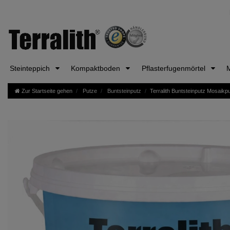
Steinteppich
Kompaktboden
Pflasterfugenmörtel
Zur Startseite gehen
Putze
Buntsteinputz
Terralith Buntsteinputz Mosaik