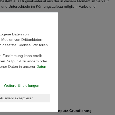
besteht aus Originalmaterial aus der in diesem Moment im Verkauf
e und Unterschiede im Körnungsaufbau möglich. Farbe und
ezogene Daten von
, Medien von Drittanbietern
h gesetzte Cookies. Wir teilen
ie Zustimmung kann erteilt
eren Zeitpunkt zu ändern oder
ener Daten in unserer
Daten­
l
Weitere Einstellungen
Auswahl akzeptieren
danstrich muss die
Terralith Bunsteinputz-Grundierung