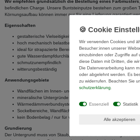
Wir empfehlen grundsätzlich die Bestellung eines Farbmusters
befindlichen Charge. Unsere Buntsteinputze bestehen zum großen 
Körnungsaufbau können immer nur für eine Lieferung garantiert we
Eigenschaften
gestalterische Vielseitigkeit mit rund 200 verschiedenen Varia
Wir verwenden Cookies und äh
hoch mechanisch belastbar
Besucher:innen unserer Webseit
ideal für strapazierte Bereiche wie Sockel oder Eingangsberei
einzubinden oder Zugriffe auf 
gute Wasserdampfdurchlässigkeit
diese Daten mit Dritten, die w
schmutzunempfindlich
Die Datenverarbeitung kann mit
witterungsbeständig
oder abgelehnt werden. Es best
Anwendungsgebiete
zu widerrufen. Beachten Sie 
schutz­erklärung
.
Wandflächen im Innen- und Außenbereich
mineralische Untergründe
Essenziell
Statistik
Wärmedämmverbundsysteme
Sockelbereiche, Wandflächen in Treppenhäusern, Fluren, Gar
kein Bodenbelag / nur für vertikale Flächen
Alle akzeptieren
Grundierung
Der Untergrund muss von Staub, Schmutz und Putzhaftung beeinträch