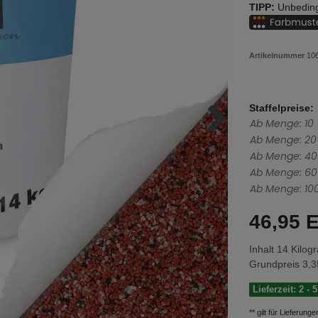
TIPP:
Unbeding
Artikelnummer
10
Staffelpreise:
Ab Menge: 10
Ab Menge: 20
Ab Menge: 40
Ab Menge: 60
Ab Menge: 10
46,95
Inhalt
14
Kilog
Grundpreis
3,3
Lieferzeit: 2 -
** gilt für Lieferun